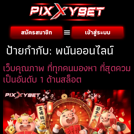
สมัครสมาชิก
เข้าสู่ระบบ
ป้ายกำกับ:
พนันออนไลน์
เว็บคุณภาพ ที่ทุกคนมองหา ที่สุดควม
เป็นอันดับ 1 ด้านสล็อต