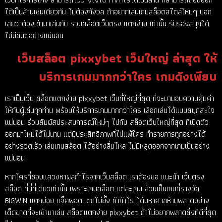
ได้เป็นล้านเช่นเดียวกัน ไม่ต้องกังวล ถ้าอยากเล่นเกมสล็อตสไตล์ใหม่ๆ บอก
เลยว่าต้องเข้ามาเล่นกับ รวมสล็อตเว็บตรง แตกง่าย เท่านั้น รับรองสนุกได้
ไม่มีลิมิตอย่างแน่นอน
เว็บสล็อต pixxybet เว็บใหญ่ ล่าสุด ให้
บริการเกมมากกว่าใคร เกมดังเพียบ
เราเป็นเว็บ สล็อตแตกง่าย pixxybet เว็บที่ใหญ่ที่สุด ที่จะมามอบความคุ้มค่า
ให้กับผู้เล่นทุกท่าน พร้อมให้บริการเกมมากกว่าใคร เลือกเล่นได้แบบสนุกสะใจ
แน่นอน ร่วมสัมผัสประสบการณ์ใหม่ๆ ไปกับ สล็อตเว็บใหญ่ที่สุด ที่เปิดตัว
ออกมาใหม่ได้ไม่นาน แต่มีประสิทธิภาพที่ไม่แพ้ใคร ทำรายการทุกอย่างได้
อย่างรวดเร็ว เล่นเกมสล็อต ได้อย่างลื่นไหล ไม่มีหลุดออกจากเกมเป็นอย่าง
แน่นอน
หากใครที่ชอบแสวงหาผลกำไรจากเว็บสล็อต เราต้องขอ แนะนำ เว็บตรง
สล็อต ที่นี่ที่เดียวเท่านั้น เพราะเกมสล็อต แต่ละเกม ล้วนเป็นเกมที่รางวัล
BIGWIN แตกบ่อย แจ็คพอตแตกไม่ยั้ง ทำกำไร ได้มหาศาลห้ามพลาดอย่าง
เด็ดขาดที่จะเข้ามาเล่น สล็อตแตกง่าย pixxybet ถ้าไม่อยากพลาดสิ่งที่ดีที่สุด