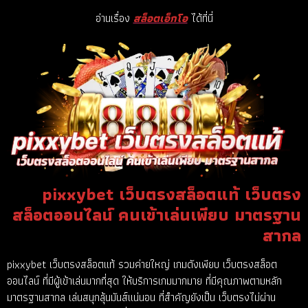
อ่านเรื่อง
สล็อตเอ็กโอ
ได้ที่นี่
pixxybet เว็บตรงสล็อตแท้ เว็บตรง
สล็อตออนไลน์ คนเข้าเล่นเพียบ มาตรฐาน
สากล
pixxybet เว็บตรงสล็อตแท้ รวมค่ายใหญ่ เกมดังเพียบ เว็บตรงสล็อต
ออนไลน์ ที่มีผู้เข้าเล่นมากที่สุด ให้บริการเกมมากมาย ที่มีคุณภาพตามหลัก
มาตรฐานสากล เล่นสนุกลุ้นมันส์แน่นอน ที่สำคัญยังเป็น เว็บตรงไม่ผ่าน