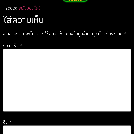
Tagged
พนันออนไลน์
ใส่ความเห็น
อีเมลของคุณจะไม่แสดงให้คนอื่นเห็น
ช่องข้อมูลจำเป็นถูกทำเครื่องหมาย
*
ความเห็น
*
ชื่อ
*