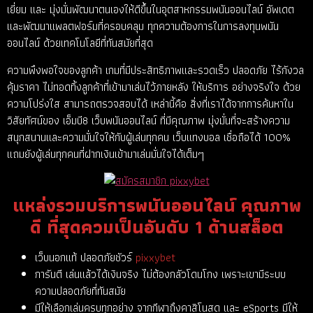
เยี่ยม และ มุ่งมั่นพัฒนาตนเองให้ดีขึ้นในอุตสาหกรรมพนันออนไลน์ อัพเดต
และพัฒนาแพลตฟอร์มที่ครอบคลุม ทุกความต้องการในการลงทุนพนัน
ออนไลน์ ด้วยเทคโนโลยีที่ทันสมัยที่สุด
ความพึงพอใจของลูกค้า เกมที่มีประสิทธิภาพและรวดเร็ว ปลอดภัย ไร้กังวล
คุ้มราคา ไม่ทอดทิ้งลูกค้าที่เข้ามาเล่นไว้ภายหลัง ให้บริการ อย่างจริงใจ ด้วย
ความโปร่งใส สามารถตรวจสอบได้ เหล่านี้คือ สิ่งที่เราได้จากการค้นหาใน
วิสัยทัศน์ของ เอ็มบี8 เว็บพนันออนไลน์ ที่มีคุณภาพ มุ่งมั่นที่จะสร้างความ
สนุกสนานและความมั่นใจให้กับผู้เล่นทุกคน เว็บแทงบอล เชื่อถือได้ 100%
แถมยังผู้เล่นทุกคนที่ฝากเงินเข้ามาเล่นมั่นใจได้เต็มๆ
แหล่งรวมบริการพนันออนไลน์ คุณภาพ
ดี ที่สุดควมเป็นอันดับ 1 ด้านสล็อต
เว็บนอกแท้ ปลอดภัยชัวร์
pixxybet
การันตี เล่นแล้วได้เงินจริง ไม่ต้องกลัวโดนโกง เพราะเขามีระบบ
ความปลอดภัยที่ทันสมัย
มีให้เลือกเล่นครบทุกอย่าง จากกีฬาถึงคาสิโนสด และ eSports มีให้