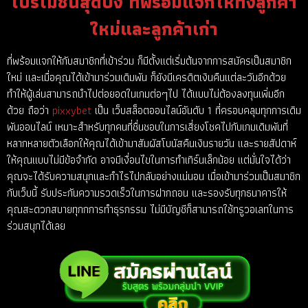
โปรโมชั่นสุดปัง ที่พร้อมแจกให้ทั้งลูกค้า
ใหม่และลูกค้าเก่า
ที่พร้อมแจกให้กับสมาชิกที่เข้าร่วม ก็มีตั้งแต่เริ่มต้นจากการสมัครเป็นสมาชิก
ใหม่ และเมื่อคุณได้เข้ามาร่วมเดิมพัน ก็ยังมีเครดิตเงินคืนแต่ละวันอีกด้วย
ทำให้ผู้เล่นสามารถนำไปต่อยอดในเกมต่อๆไป ได้แบบไม่ต้องลงทุนเพิ่มอีก
ด้วย ถือว่า
pixxybet
เป็น เว็บสล็อตออนไลน์อันดับ 1 ที่ครอบคลุมทุกการเดิม
พันออนไลน์ เหมาะสำหรับทุกคนที่ชื่นชอบในการเสี่ยงโชคไปกับเกมเดิมพันที่
หลากหลายตัวเลือกให้คุณได้เข้ามาสัมผัสโบนัสคืนเงินรายวัน และรายสัปดาห์
ให้คุณแบบไม่มีข้อจำกัด อาจมีเงื่อนไขในการทำเทิร์นเล็กน้อย แต่มั่นใจได้ว่า
คุณจะได้รับความสนุกและกำไรไปกลับอย่างแน่นอน เมื่อเข้ามาร่วมเป็นสมาชิก
กับเว็บนี้ รับประกันความรวดเร็วในการฝากถอน และรองรับทุกธนาคารให้
คุณสะดวกสบายทุกกการทำธุรกรรม ไม่มีบัญชีก็สามารถใช้ทรูวอเลทในการ
ร่วมสนุกได้เลย