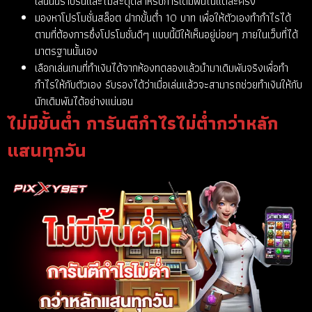
เล่นนั้นราบรื่นและไม่สะดุดสำหรับการเดิมพันในแต่ละครั้ง
มองหาโปรโมชั่นสล็อต ฝากขั้นต่ำ 10 บาท เพื่อให้ตัวเองทำกำไรได้
ตามที่ต้องการซึ่งโปรโมชั่นดีๆ แบบนี้มีให้เห็นอยู่บ่อยๆ ภายในเว็บที่ได้
มาตรฐานนั้นเอง
เลือกเล่นเกมที่ทำเงินได้จากห้องทดลองแล้วนำมาเดิมพันจริงเพื่อทำ
กำไรให้กับตัวเอง รับรองได้ว่าเมื่อเล่นแล้วจะสามารถช่วยทำเงินให้กับ
นักเดิมพันได้อย่างแน่นอน
ไม่มีขั้นต่ำ การันตีกำไรไม่ต่ำกว่าหลัก
แสนทุกวัน