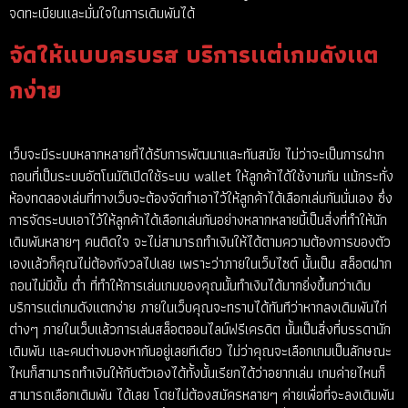
จดทะเบียนและมั่นใจในการเดิมพันได้
จัดให้แบบครบรส บริการเเต่เกมดังเเต
กง่าย
เว็บจะมีระบบหลากหลายที่ได้รับการพัฒนาและทันสมัย ไม่ว่าจะเป็นการฝาก
ถอนที่เป็นระบบอัตโนมัติเปิดใช้ระบบ wallet ให้ลูกค้าได้ใช้งานกัน แม้กระทั่ง
ห้องทดลองเล่นที่ทางเว็บจะต้องจัดทำเอาไว้ให้ลูกค้าได้เลือกเล่นกันนั่นเอง ซึ่ง
การจัดระบบเอาไว้ให้ลูกค้าได้เลือกเล่นกันอย่างหลากหลายนี้เป็นสิ่งที่ทำให้นัก
เดิมพันหลายๆ คนติดใจ จะไม่สามารถทำเงินให้ได้ตามความต้องการของตัว
เองแล้วก็คุณไม่ต้องกังวลไปเลย เพราะว่าภายในเว็บไซต์ นั้นเป็น สล็อตฝาก
ถอนไม่มีขั้น ต่ำ ที่ทำให้การเล่นเกมของคุณนั้นทำเงินได้มากยิ่งขึ้นกว่าเดิม
บริการเเต่เกมดังเเตกง่าย ภายในเว็บคุณจะทราบได้ทันทีว่าหากลงเดิมพันไก่
ต่างๆ ภายในเว็บแล้วการเล่นสล็อตออนไลน์ฟรีเครดิต นั้นเป็นสิ่งที่บรรดานัก
เดิมพัน และคนต่างมองหากันอยู่เลยทีเดียว ไม่ว่าคุณจะเลือกเกมเป็นลักษณะ
ไหนก็สามารถทำเงินให้กับตัวเองได้ทั้งนั้นเรียกได้ว่าอยากเล่น เกมค่ายไหนก็
สามารถเลือกเดิมพัน ได้เลย โดยไม่ต้องสมัครหลายๆ ค่ายเพื่อที่จะลงเดิมพัน