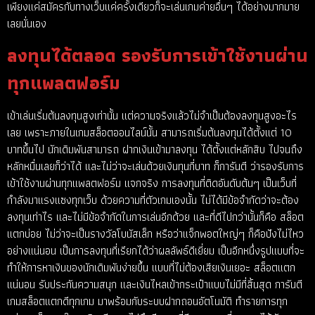
เพียงแค่สมัครกับทางเว็บแค่ครั้งเดียวก็จะเล่นเกมค่ายอื่นๆ ได้อย่างมากมาย
เลยนั่นเอง
ลงทุนได้ตลอด รองรับการเข้าใช้งานผ่าน
ทุกแพลตฟอร์ม
เข้าเล่นเริ่มต้นลงทุนสูงเท่านั้น แต่ความจริงแล้วไม่จำเป็นต้องลงทุนสูงอะไร
เลย เพราะภายในเกมสล็อตออนไลน์นั้น สามารถเริ่มต้นลงทุนได้ตั้งแต่ 10
บาทขึ้นไป นักเดิมพันสามารถ ฝากเงินเข้ามาลงทุน ได้ตั้งแต่หลักสิบ ไปจนถึง
หลักหมื่นเลยก็ว่าได้ และไม่ว่าจะเล่นด้วยเงินทุนกี่บาท ก็การันตี ว่ารองรับการ
เข้าใช้งานผ่านทุกแพลตฟอร์ม แจกจริง การลงทุนที่ติดอันดับต้นๆ เป็นเว็บที่
กำลังมาแรงแซงทุกเว็บ ด้วยความที่ตัวเกมเองนั้น ไม่ได้มีข้อจำกัดว่าจะต้อง
ลงทุนเท่าไร และไม่มีข้อจำกัดในการเล่นอีกด้วย และที่ดีไปกว่านั้นก็คือ สล็อต
แตกบ่อย ไม่ว่าจะเป็นรางวัลโบนัสเล็ก หรือว่าแจ็กพอตใหญ่ๆ ก็คือปังไม่ไหว
อย่างแน่นอน เป็นการลงทุนที่เรียกได้ว่าผลลัพธ์ดีเยี่ยม เป็นอีกหนึ่งรูปแบบที่จะ
ทำให้การหาเงินของนักเดิมพันง่ายขึ้น แบบที่ไม่ต้องเสียเงินเยอะ สล็อตแตก
แน่นอน รับประกันความสนุก และเงินไหลเข้ากระเป๋าแบบไม่มีที่สิ้นสุด การันตี
เกมสล็อตแตกดีทุกเกม มาพร้อมกับระบบฝากถอนอัตโนมัติ ทำรายการทุก