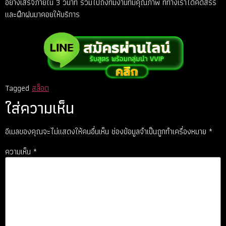
อย่างเสร็จภายใน 3 วินาที รวมไปถึงทีมงานที่มีคุณภาพ ที่ทางเราได้คัดสรร
และฝึกฝนมาคอยให้บริการ
Tagged
สล็อต
ใส่ความเห็น
อีเมลของคุณจะไม่แสดงให้คนอื่นเห็น
ช่องข้อมูลจำเป็นถูกทำเครื่องหมาย
*
ความเห็น
*